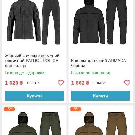
Жіночий костюм формений
тактичний PATROL POLICE
Костюм тактичний ARMADA
для поліції
чорний
Готово до відправки
Готово до відправки
1 620
1 862
₴
₴
1 800 ₴
1 960 ₴
Купити
Купити
–5%
–5%