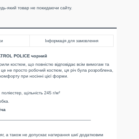
удь-який товар не покидаючи сайту.
ки
Інформація для замовлення
ATROL POLICE чорний
или костюм, що повністю відповідає всім вимогам та
це не просто робочий костюм, ця річ була розроблена,
омфорту при носінні цієї форми.
поліестер, щільність 245 г/м²
бка.
іча
_____________________________________
яг, а також не допускає натирання шиї додатковим