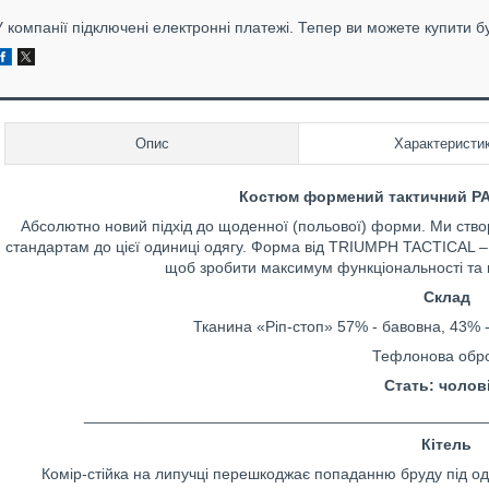
У компанії підключені електронні платежі. Тепер ви можете купити б
Опис
Характеристи
Костюм формений тактичний P
Абсолютно новий підхід до щоденної (польової) форми. Ми створ
стандартам до цієї одиниці одягу. Форма від TRIUMPH TACTICAL – 
щоб зробити максимум функціональності та к
Склад
Тканина «Ріп-стоп» 57% - бавовна, 43% - 
Тефлонова обро
Стать: чолов
______________________________________________
Кітель
Комір-стійка на липучці перешкоджає попаданню бруду під од