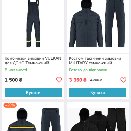
Комбінезон зимовий VULKAN
Костюм тактичний зимовий
для ДСНС Темно-синій
MILITARY темно-синій
В наявності
Готово до відправки
1 500
3 360
₴
₴
4 200 ₴
Купити
Купити
–20%