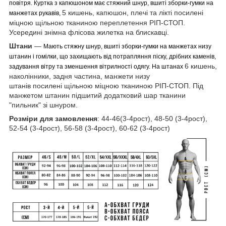
повітря. Куртка з капюшоном має стяжний шнур, вшиті зборки-гумки на
5 кишень, капюшон, плечі та лікті посилені
манжетах рукавів,
міцною щільною тканиною переплетення РІП-СТОП.
Усередині знімна флісова жилетка на блискавці.
Штани
―
Мають стяжну шнур, вшиті зборки-гумки на манжетах низу
штанин і гомілки, що захищають від потрапляння піску, дрібних каменів,
6 кишень,
задування вітру та зменшення вітрилності одягу. На штанах
наколінники, задня частина, манжети низу
штанів посилені щільною міцною тканиною РІП-СТОП. Під
манжетом штанин підшитий додатковий шар тканини
"пильник" зі шнуром.
Розміри для замовлення
: 44-46(3-4рост), 48-50 (3-4рост),
52-54 (3-4рост), 56-58 (3-4рост), 60-62 (3-4рост)