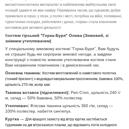
високотехнологічних матеріалів і в найближчому майбутньому своїх
позицій здавати не має наміру. Перевірена часом, що однаково добре
прижилася в горах, у лісах, у полях і місті, потрібна на війні, полюванні,
туристичних походах, риболовлях і дачах, «горка» стала класичним
костюмом для активної діяльності.
К
остюм гірський "Горка-Буря" Олива (Зимовий, зі
знімним утеплювачем)
У спеціальному зимовому костюмі "Горка-Буря", Вам будуть
не страшні будь-які сюрпризи зимової негоди, а завдяки
конструкції з повністю знімним утеплювачем костюм стане
Вам незамінним помічником і в демісезонний час.
Основна тканина:
Костюм виготовлений із наметового полотна
(тонкий брезент) з водовідштовхувальним просоченням, бавовна 100%,
щільність 270 г/м, колір хакі.
Тканина вставок (підсилювачі):
Рип-Стоп, щільність 240 г/
м, склад — 50% бавовна, 50% поліестер.
Утеплювач:
Флісова тканина щільність 360 г/м, склад —
100% поліестер, набиття синтепух.
Куртка
―
Для кращого захисту від вітру куртка застібається
ґудзиками на дві вітрозахисні планки, що відсікають потік холодного