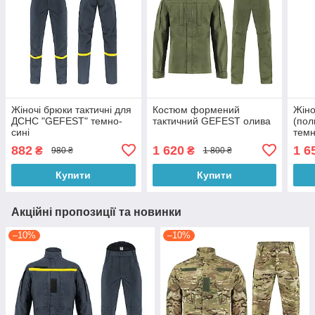
Жіночі брюки тактичні для
Костюм формений
Жіно
ДСНС "GEFEST" темно-
тактичний GEFEST олива
(пол
сині
темн
882
1 620
1 6
₴
₴
980 ₴
1 800 ₴
Купити
Купити
Акційні пропозиції та новинки
–10%
–10%