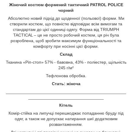
Жіночий костюм формений тактичний PATROL POLICE
чорний
Абсолютно новий підхід до щоденної (польової) форми. Ми
створили костюм, що повністю відповідає всім вимогам та
стандартам до цієї одиниці одягу. Форма від TRIUMPH
TACTICAL – це не просто робочий костюм, ця річ була
розроблена, щоб зробити максимум функціональності та
комфорту при носінні цієї форми.
Склад
Тканина «Ріп-стоп» 57% - бавовна, 43% - поліестер, щільність
245 г/м²
Тефлонова обробка.
Стать: жіноча
___________________________________________________
________________________________
Кітель
Комір-стійка на липучці перешкоджає попаданню бруду під
одяг, а також не допускає натирання шиї додатковим
розвантаженням.