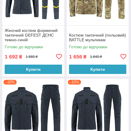
Жіночий костюм формений
тактичний GEFEST ДСНС
Костюм тактичний (польовий)
темно-синій
BATTLE мультикам
Готово до відправки
Готово до відправки
1 692
1 656
₴
₴
1 880 ₴
1 840 ₴
Купити
Купити
–10%
–10%