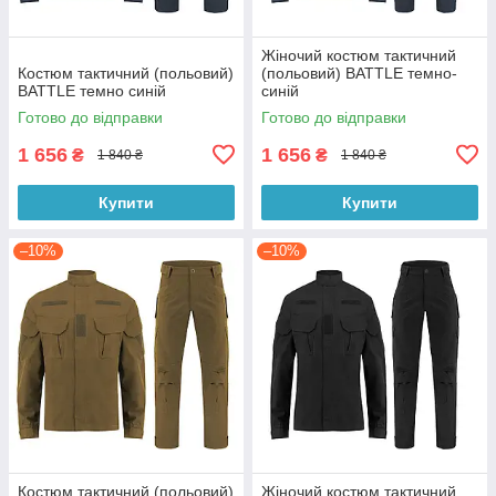
Жіночий костюм тактичний
Костюм тактичний (польовий)
(польовий) BATTLE темно-
BATTLE темно синій
синій
Готово до відправки
Готово до відправки
1 656
1 656
₴
₴
1 840 ₴
1 840 ₴
Купити
Купити
–10%
–10%
Костюм тактичний (польовий)
Жіночий костюм тактичний