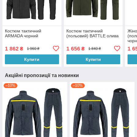
Костюм тактичний
Костюм тактичний
Жіно
ARMADA чорний
(польовий) BATTLE олива
(пол
чор
1 862
1 656
1 6
₴
₴
1 960 ₴
1 840 ₴
Купити
Купити
Акційні пропозиції та новинки
–10%
–10%