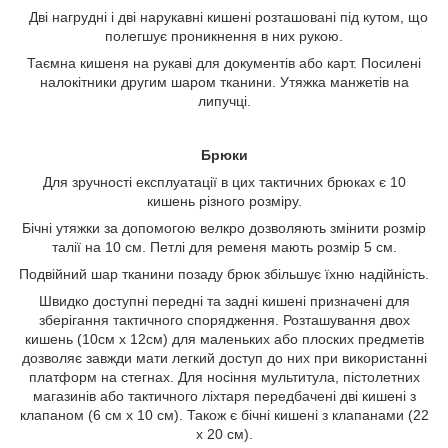
Дві нагрудні і дві нарукавні кишені розташовані під кутом, що
полегшує проникнення в них рукою.
Таємна кишеня на рукаві для документів або карт. Посилені
налокітники другим шаром тканини. Утяжка манжетів на
липучці.
Брюки
Для зручності експлуатації в цих тактичних брюках є 10
кишень різного розміру.
Бічні утяжки за допомогою велкро дозволяють змінити розмір
талії на 10 см. Петлі для ременя мають розмір 5 см.
Подвійний шар тканини позаду брюк збільшує їхню надійність.
Швидко доступні передні та задні кишені призначені для
зберігання тактичного спорядження. Розташування двох
кишень (10см х 12см) для маленьких або плоских предметів
дозволяє завжди мати легкий доступ до них при використанні
платформ на стегнах. Для носіння мультитула, пістолетних
магазинів або тактичного ліхтаря передбачені дві кишені з
клапаном (6 см х 10 см). Також є бічні кишені з клапанами (22
х 20 см).