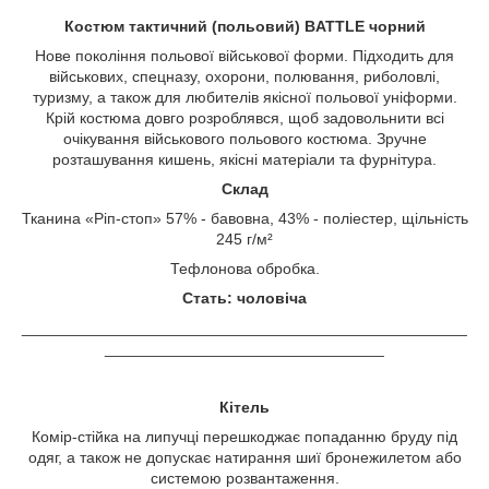
Костюм тактичний (польовий) BATTLE чорний
Нове покоління польової військової форми. Підходить для
військових, спецназу, охорони, полювання, риболовлі,
туризму, а також для любителів якісної польової уніформи.
Крій костюма довго розроблявся, щоб задовольнити всі
очікування військового польового костюма. Зручне
розташування кишень, якісні матеріали та фурнітура.
Cклад
Тканина «Ріп-стоп» 57% - бавовна, 43% - поліестер, щільність
245 г/м²
Тефлонова обробка.
Стать: чоловіча
___________________________________________________
________________________________
Кітель
Комір-стійка на липучці перешкоджає попаданню бруду під
одяг, а також не допускає натирання шиї бронежилетом або
системою розвантаження.