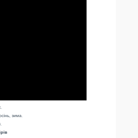
.
сінь, зима.
.
ірів