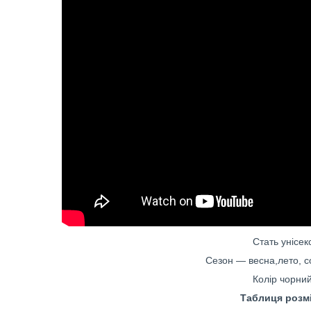
Стать унісекс
Сезон — весна,лето, со
Колір чорний
Таблиця розм