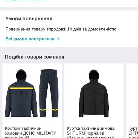
Умови повернення
Повернення товару впродовж 14 днів за домовленістю
Всі умови повернення
Подібні товари компанії
Костюм тактичний
Куртка тактична зимова
Курт
зимовий ДСНС MILITARY
SHTURM чорна (зі
SHTU
темно-синій
зйомним утеплювачем)
зйо