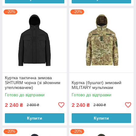
–20%
–20%
Куртка тактична зимова
SHTURM чорна (зі зйомним
Куртка (бушлат) зимовий
утеплювачем)
MILITARY мультикам
Готово до відправки
Готово до відправки
2 240
2 240
₴
₴
2 800 ₴
2 800 ₴
Купити
Купити
–20%
–20%