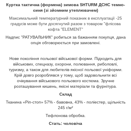
Куртка тактична (формена) зимова SHTURM ДСНС темно-
синя (зі зйомним утеплювачем)
Максимальний температурний показник в експлуатації -25
градусів може бути досягнутий разом з товаром "флісова
кофта "ЕLEMENT"
Надпис "РАТУВАЛЬНИК" робиться за бажанням покупця, дана
опція обговорюється при замовлені.
Нове покоління польової військової форми. Підходить для
військових, спецназу, охорони, полювання, риболовлі,
туризму, а також для любителів якісної польової уніформи.
Крій довго розроблявся у тому, щоб задовольнити всі
очікування військового польового костюма. Зручне
розташування кишень, якісні матеріали та фурнітура.
Склад
Тканина «Ріп-стоп» 57% - бавовна, 43% - поліестер, щільність
245 г/м²
Тефлонова обробка.
Стать: чоловіча