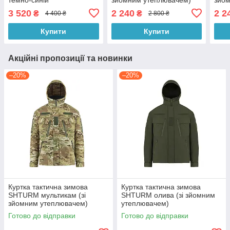
3 520
2 240
2 2
₴
₴
4 400 ₴
2 800 ₴
Купити
Купити
Акційні пропозиції та новинки
–20%
–20%
Куртка тактична зимова
Куртка тактична зимова
SHTURM мультикам (зі
SHTURM олива (зі зйомним
зйомним утеплювачем)
утеплювачем)
Готово до відправки
Готово до відправки