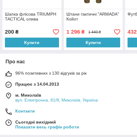
Шапка флісова TRIUMPH
Штани тактичні "ARMADA"
Футб
TACTICAL олива
Койот
200
1 296
432
₴
₴
1 440 ₴
Купити
Купити
Про нас
96% позитивних з 130 відгуків за рік
Працює з 14.04.2013
м. Миколаїв
вул. Електронна, 81/8, Миколаїв, Україна
Контакти
Сьогодні вихідний
Показати весь графік роботи