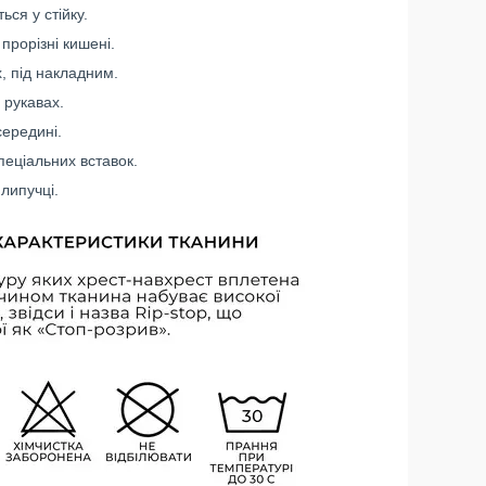
ься у стійку.
прорізні кишені.
, під накладним.
 рукавах.
середині.
еціальних вставок.
липучці.