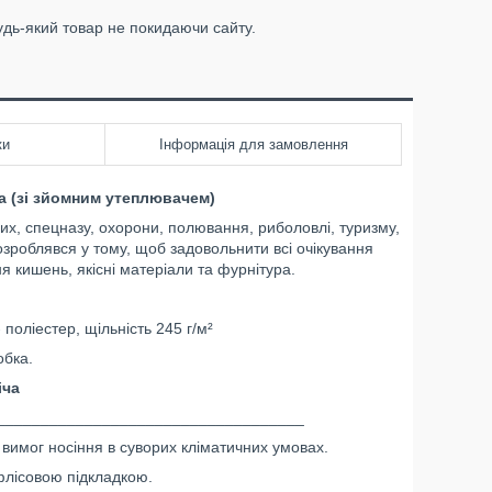
удь-який товар не покидаючи сайту.
ки
Інформація для замовлення
а (зі зйомним утеплювачем)
их, спецназу, охорони, полювання, риболовлі, туризму,
озроблявся у тому, щоб задовольнити всі очікування
 кишень, якісні матеріали та фурнітура.
поліестер, щільність 245 г/м²
бка.
іча
___________________________________
вимог носіння в суворих кліматичних умовах.
флісовою підкладкою.