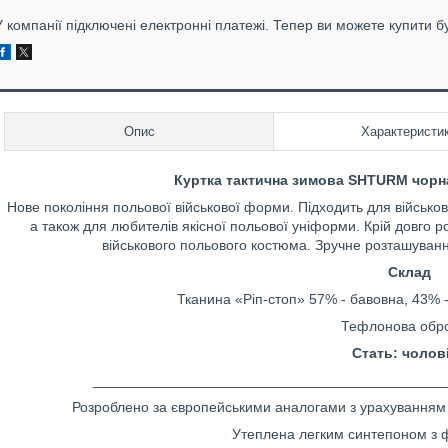
У компанії підключені електронні платежі. Тепер ви можете купити б
Опис
Характеристи
Куртка тактична зимова SHTURM чорн
Нове покоління польової військової форми. Підходить для військов
а також для любителів якісної польової уніформи. Крій довго р
військового польового костюма. Зручне розташування
Склад
Тканина «Ріп-стоп» 57% - бавовна, 43% - 
Тефлонова обро
Стать: чолов
____________________________________________
Розроблено за європейськими аналогами з урахуванням 
Утеплена легким синтепоном з 