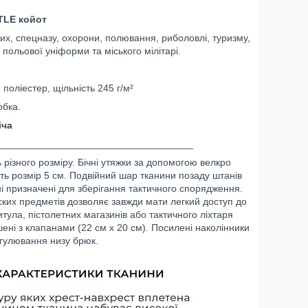
TLE койот
их, спецназу, охорони, полювання, риболовлі, туризму,
 польової уніформи та міського мілітарі.
поліестер, щільність 245 г/м²
бка.
іча
____________________________________
 різного розміру. Бічні утяжки за допомогою велкро
ть розмір 5 см. Подвійний шар тканини позаду штанів
ні призначені для зберігання тактичного спорядження.
ких предметів дозволяє завжди мати легкий доступ до
тула, пістолетних магазинів або тактичного ліхтаря
ишені з клапанами (22 см х 20 см). Посилені наколінники
егулювання низу брюк.