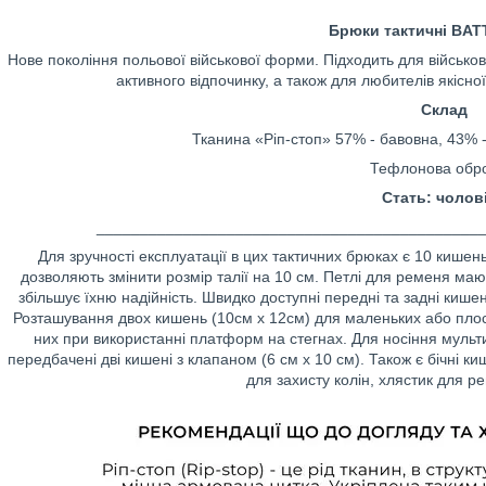
Брюки тактичні BAT
Нове покоління польової військової форми. Підходить для військов
активного відпочинку, а також для любителів якісної
Склад
Тканина «Ріп-стоп» 57% - бавовна, 43% - 
Тефлонова обро
Стать: чолов
____________________________________________
Для зручності експлуатації в цих тактичних брюках є 10 кишень
дозволяють змінити розмір талії на 10 см. Петлі для ременя маю
збільшує їхню надійність. Швидко доступні передні та задні кише
Розташування двох кишень (10см х 12см) для маленьких або плос
них при використанні платформ на стегнах. Для носіння мульти
передбачені дві кишені з клапаном (6 см х 10 см). Також є бічні к
для захисту колін, хлястик для р