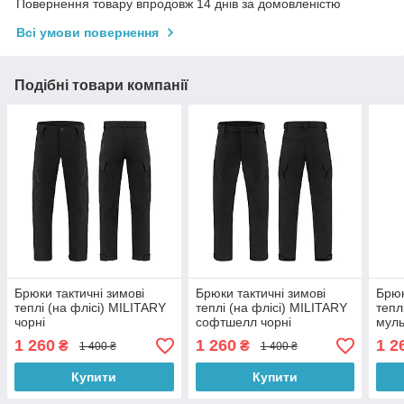
Повернення товару впродовж 14 днів за домовленістю
Всі умови повернення
Подібні товари компанії
Брюки тактичні зимові
Брюки тактичні зимові
Брюк
теплі (на флісі) MILITARY
теплі (на флісі) MILITARY
тепл
чорні
софтшелл чорні
муль
1 260
1 260
1 2
₴
₴
1 400 ₴
1 400 ₴
Купити
Купити