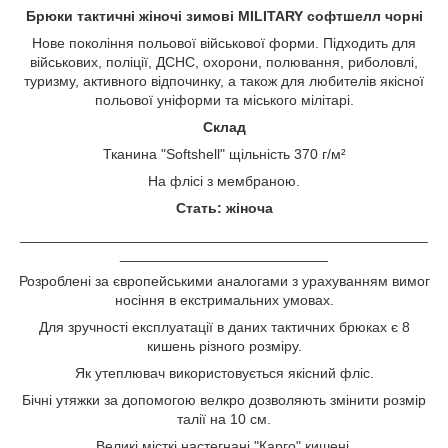
Брюки тактичні жіночі зимові MILITARY софтшелл чорні
Нове покоління польової військової форми. Підходить для
військових, поліції, ДСНС, охорони, полювання, риболовлі,
туризму, активного відпочинку, а також для любителів якісної
польової уніформи та міського мілітарі.
Склад
Тканина "Softshell" щільність 370 г/м²
На флісі з мембраною.
Стать: жіноча
___________________________________________________
__________________________
Розроблені за європейськими аналогами з урахуванням вимог
носіння в екстримальних умовах.
Для зручності експлуатації в даних тактичних брюках є 8
кишень різного розміру.
Як утеплювач використовується якісний фліс.
Бічні утяжки за допомогою велкро дозволяють змінити розмір
талії на 10 см.
Великі місткі настегнані "Карго" кишені.