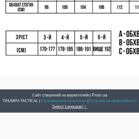
Prom.ua
Сайт створений на маркетплейсі
TRIUMPH TACTICAL |
Поскаржитися на контент
|
Політика конфіденційності
Select Language
▼