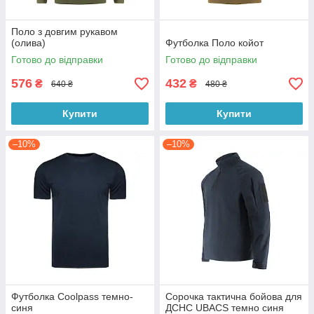
Поло з довгим рукавом
(олива)
Футболка Поло койот
Готово до відправки
Готово до відправки
576
432
₴
₴
640 ₴
480 ₴
Купити
Купити
–10%
–10%
Футболка Coolpass темно-
Сорочка тактична бойова для
синя
ДСНС UBACS темно синя