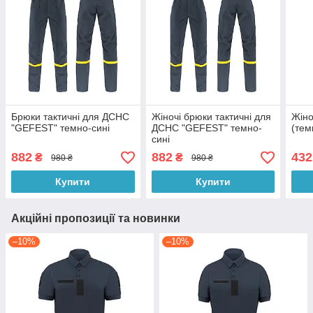
Брюки тактичні для ДСНС
Жіночі брюки тактичні для
Жін
"GEFEST" темно-сині
ДСНС "GEFEST" темно-
(тем
сині
882
882
432
₴
₴
980 ₴
980 ₴
Купити
Купити
Акційні пропозиції та новинки
–10%
–10%